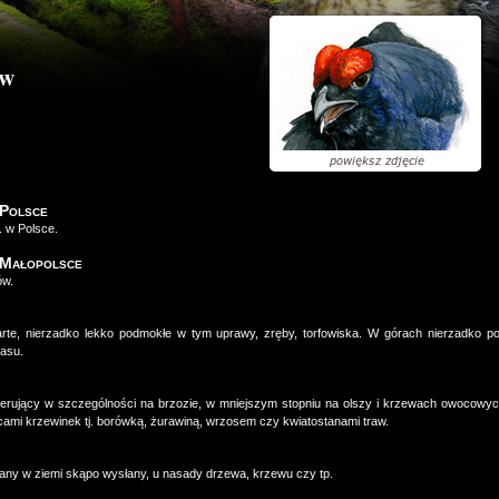
ew
 Polsce
. w Polsce.
 Małopolsce
ów.
arte, nierzadko lekko podmokłe w tym uprawy, zręby, torfowiska. W górach nierzadko p
lasu.
żerujący w szczególności na brzozie, w mniejszym stopniu na olszy i krzewach owocowyc
cami krzewinek tj. borówką, żurawiną, wrzosem czy kwiatostanami traw.
ny w ziemi skąpo wysłany, u nasady drzewa, krzewu czy tp.