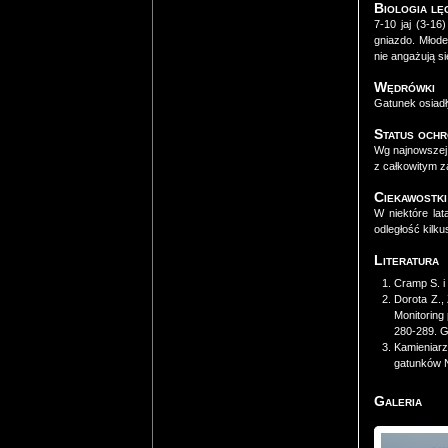
Biologia l
7-10 jaj (3-16
gniazdo. Młod
nie angażują si
Wędrówki
Gatunek osiadł
Status och
Wg najnowszej 
z całkowitym 
Ciekawostki
W niektóre la
odległość kilku
Literatura
Cramp S. i 
Dorota Z., 
Monitoring
280-289. 
Kamieniarz 
gatunków N
Galeria