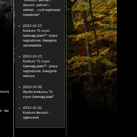
"Konkurs Słuchać i
słyszeć, patrzeć i
widzieć... czyli wędrować
świadomie"
|2013-10-17|
Konkurs "O czym
śpiewają ptaki?"- prace
nagrodzone. Kategoria
opowiadania.
|2013-10-17|
Konkurs "O czym
śpiewają ptaki?"- prace
nagrodzone. Kategoria
wiersze.
|2013-10-16|
owyżej
Wyniki konkursu "O
czym śpiewają ptaki"
|2013-10-11|
h. Nie
Konkurs literacki -
ogłoszenie