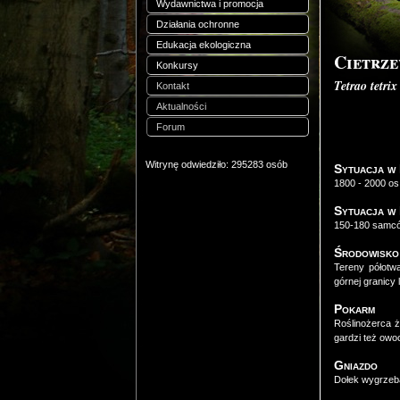
Wydawnictwa i promocja
Działania ochronne
Edukacja ekologiczna
Cietrz
Konkursy
Tetrao tetrix
Kontakt
Aktualności
Forum
Witrynę odwiedziło: 295283 osób
Sytuacja w
1800 - 2000 os
Sytuacja w
150-180 samc
Środowisko
Tereny półotw
górnej granicy 
Pokarm
Roślinożerca 
gardzi też owo
Gniazdo
Dołek wygrzeba