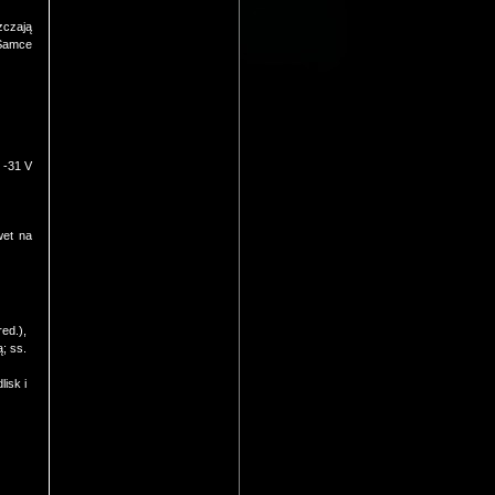
zczają
 Samce
 -31 V
wet na
red.),
; ss.
isk i