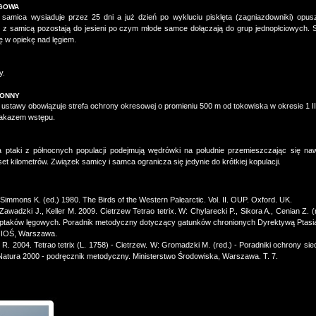
ęgowa
) samica wysiaduje przez 25 dni a już dzień po wykluciu pisklęta (zagniazdowniki) opus
e z samicą pozostają do jesieni po czym młode samce dołączają do grup jednopłciowych.
ę w opiekę nad lęgiem.
y.
ronny
ustawy obowiązuje strefa ochrony okresowej o promieniu 500 m od tokowiska w okresie 1 II
zakazem wstępu.
ta ptaki z północnych populacji podejmują wędrówki na południe przemieszczając się na
set kilometrów. Związek samicy i samca ogranicza się jedynie do krótkiej kopulacji.
Simmons K. (ed.) 1980. The Birds of the Western Palearctic. Vol. II. OUP. Oxford. UK.
Zawadzki J., Keller M. 2009. Cietrzew Tetrao tetrix. W: Chylarecki P., Sikora A., Cenian Z. (
 ptaków lęgowych. Poradnik metodyczny dotyczący gatunków chronionych Dyrektywą Ptasią
GIOŚ, Warszawa.
R. 2004. Tetrao tetrix (L. 1758) - Cietrzew. W: Gromadzki M. (red.) - Poradniki ochrony siedl
atura 2000 - podręcznik metodyczny. Ministerstwo Środowiska, Warszawa. T. 7.