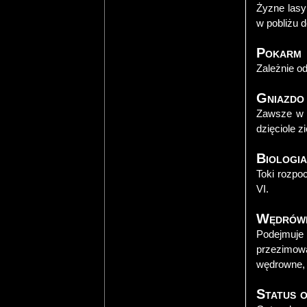
Żyzne lasy
w pobliżu 
Pokarm
Zależnie od
Gniazdo
Zawsze w d
dzięciole z
Biologi
Toki rozpoc
VI.
Wędrów
Podejmuj
przezimowan
wędrowne, i
Status 