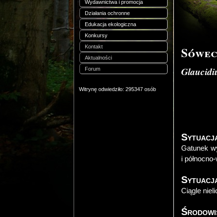
Wydawnictwa i promocja
Działania ochronne
Edukacja ekologiczna
Konkursy
Kontakt
Sówec
Aktualności
Glaucid
Forum
Witrynę odwiedziło: 295347 osób
Sytuacj
Gatunek wy
i północno-
Sytuacj
Ciągle niel
Środowi