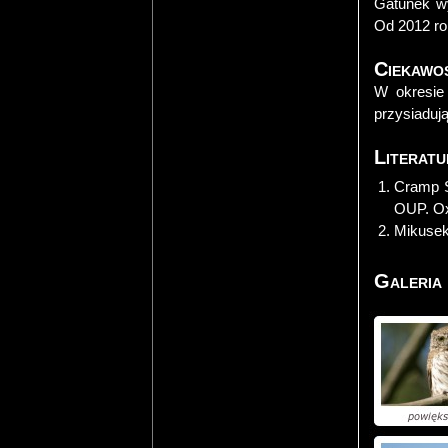
Gatunek wy
Od 2012 ro
Ciekawo
W okresie
przysiaduj
Literatu
Cramp S.
OUP. Ox
Mikusek
Galeria