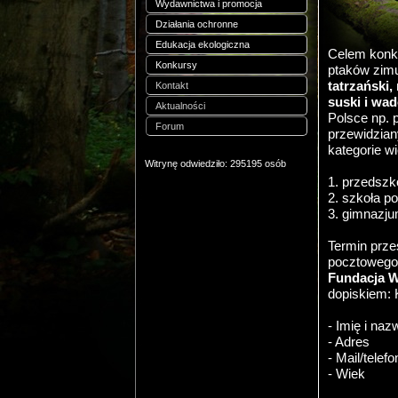
Wydawnictwa i promocja
Działania ochronne
Edukacja ekologiczna
Celem konku
Konkursy
ptaków zimu
tatrzański,
Kontakt
suski i wa
Aktualności
Polsce np. 
Forum
przewidziany
kategorie w
Witrynę odwiedziło: 295195 osób
1. przedszk
2. szkoła 
3. gimnazju
Termin prze
pocztowego)
Fundacja W
dopiskiem: 
- Imię i naz
- Adres
- Mail/telef
- Wiek