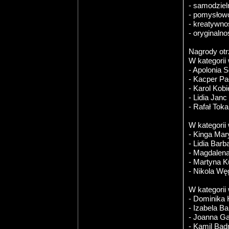
- samodzie
- pomysłow
- kreatywno
- oryginalno
Nagrody otr
W kategorii
- Apolonia 
- Kacper Pa
- Karol Kobi
- Lidia Janc
- Rafał Tok
W kategorii
- Kinga Mar
- Lidia Bar
- Magdalen
- Martyna 
- Nikola Wę
W kategorii
- Dominika
- Izabela Ba
- Joanna Ga
- Kamil Bad