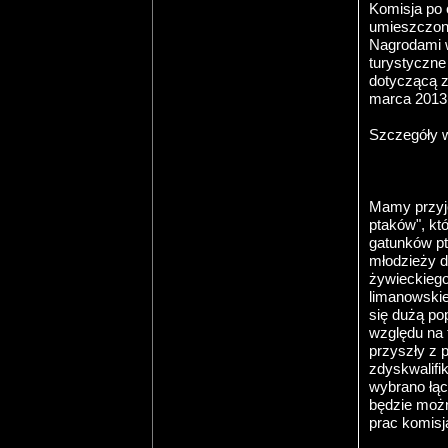
Komisja po 
umieszczone
Nagrodami w
turystyczne
dotyczącą z
marca 2013 
Szczegóły
Mamy przyj
ptaków", kt
gatunków pt
młodzieży d
żywieckiego
limanowskie
się dużą pop
względu na 
przyszły z 
zdyskwalifi
wybrano łąc
będzie możn
prac komisj