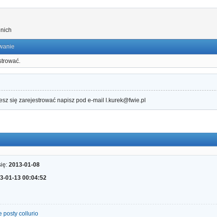
nich
wanie
strować.
sz się zarejestrować napisz pod e-mail l.kurek@fwie.pl
się:
2013-01-08
3-01-13 00:04:52
 posty collurio