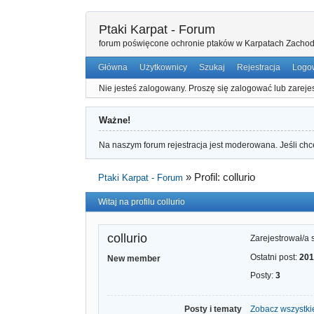
Ptaki Karpat - Forum
forum poświęcone ochronie ptaków w Karpatach Zachod
Główna
Użytkownicy
Szukaj
Rejestracja
Logo
Nie jesteś zalogowany.
Proszę się zalogować lub zareje
Ważne!
Na naszym forum rejestracja jest moderowana. Jeśli chce
»
Profil: collurio
Ptaki Karpat - Forum
Witaj na profilu collurio
collurio
Zarejestrował/a 
Ostatni post:
201
New member
Posty:
3
Posty i tematy
Zobacz wszystkie